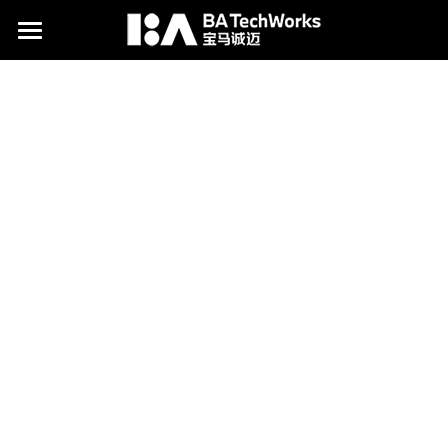
为什么选择我们
我们为何与众不同
加入我们
拥抱终生学习
关于我们
我们的价值观
联系我们
关于宝马诚迈
工作环境
我们的CI
四周年
工作生活
为什么选择南京